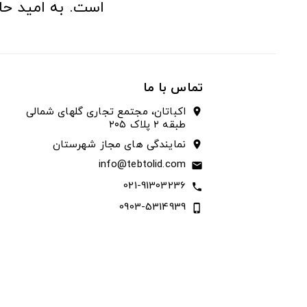
است. به امید حا
تماس با ما
اکباتان، مجتمع تجاری گلهای شمالی
location_on
طبقه ۲ پلاک ۲۰۵
نمایندگی های مجاز شهرستان
location_on
info@tebtolid.com
email
021-91303236
call
0903-5314939
phone_iphone