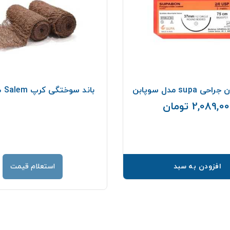
supa مدل سوپابن
باند سوختگی كرپ Salem طول 900
2,089,0 تومان
قیمت
افزودن به سبد
استعلام قیمت