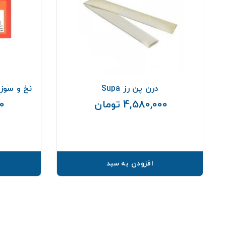
درن پن رز Supa
نخ و سوزن جراحی 
4,580,000 تومان
00
قیمت
افزودن به سبد