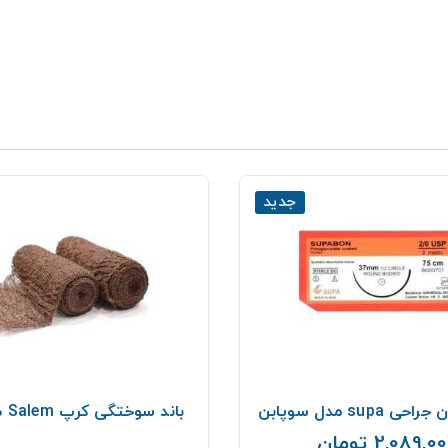
جدید
supa مدل سوپابن
باند سوختگی كرپ Salem طول 900
2,089,0 تومان
قیمت