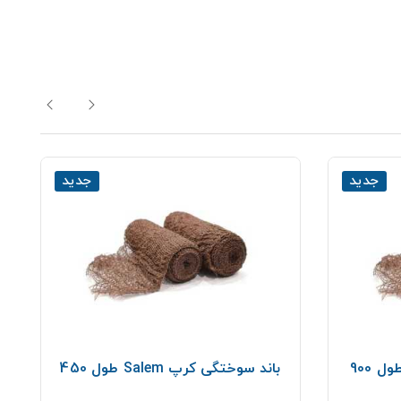
جدید
جدید
باند سوختگی كرپ Salem طول 450