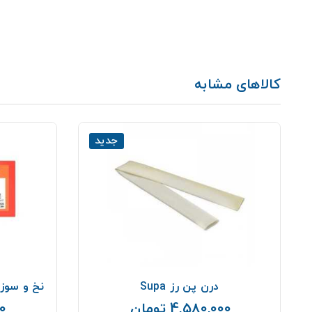
کالاهای مشابه
جدید
درن پن رز Supa
نخ و سوزن جراحی 
4,580,000 تومان
00
قیمت