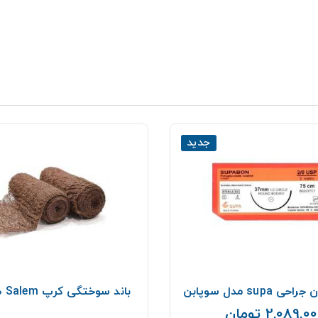
جدید
supa مدل سوپابن
باند سوختگی كرپ Salem طول 900
2,089,0 تومان
قیمت