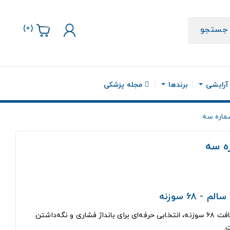
)
0
(
جستجو
 آرایشی
برندها
مجله پزشکی
 68 سوزنه
.