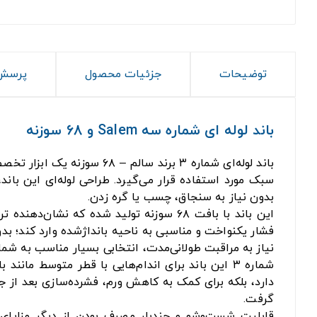
توضیحات
جزئیات محصول
پرسش 
باند لوله ای شماره سه Salem و 68 سوزنه
باند لوله‌ای شماره ۳ برند سالم – ۶۸ سوزنه یک ابزار تخصصی و استاندارد در دسته‌ی باندهای کشی و فشاری است که برای تثبیت انواع
سبک مورد استفاده قرار می‌گیرد. طراحی لوله‌ای این بان
بدون نیاز به سنجاق، چسب یا گره زدن.
این باند با بافت ۶۸ سوزنه تولید شده ک
فشار یکنواخت و مناسبی به ناحیه بانداژشده وارد کند؛ ب
نیاز به مراقبت طولانی‌مدت، انتخابی بسیار مناسب به شمار
شماره ۳ این باند برای اندام‌هایی با قطر متوسط ما
دارد، بلکه برای کمک به کاهش ورم، فشرده‌سازی بعد از 
گرفت.
قابلیت شست‌وشو و چندبار مصرف بودن از دیگر مزایای ب