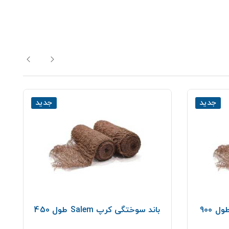
جدید
جدید
باند سوختگی كرپ Salem طول 450