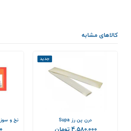
کالاهای مشابه
جدید
درن پن رز Supa
نخ و سوزن جراحی 
4,580,000 تومان
00
قیمت