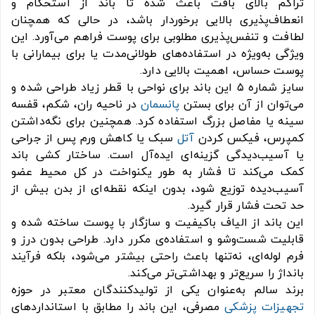
تراکم بالای بافت باعث شده تا باند از استحکام و
انعطاف‌پذیری بالایی برخوردار باشد، در حالی‌ که همچنان
لطافت و تنفس‌پذیری مطلوبی برای پوست فراهم می‌آورد. این
ویژگی به‌ویژه در استفاده‌های طولانی‌مدت یا برای بیمارانی با
پوست حساس، اهمیت بالایی دارد.
سایز شماره ۵ این باند برای نواحی با قطر زیاد طراحی شده و
می‌توان از آن برای بستن
پانسمان
در ناحیه ران، شکم، قفسه
سینه یا مفاصل بزرگ استفاده کرد. همچنین برای نگه‌داشتن
کمپرس، فیکس کردن
آتل
سبک یا کاهش ورم پس از جراحی
یا آسیب‌دیدگی گزینه‌ای ایده‌آل است. ساختار کشی باند
کمک می‌کند تا فشار به طور یکنواخت در کل محیط عضو
آسیب‌دیده توزیع شود، بدون اینکه نقطه‌ای از بدن بیش از
حد تحت فشار قرار گیرد.
این باند از الیاف باکیفیت و سازگار با پوست ساخته شده و
قابلیت شست‌وشو و استفاده‌ی مکرر دارد. طراحی بدون درز و
فرم لوله‌ای، نه‌تنها باعث راحتی بیشتر می‌شود، بلکه فرآیند
بانداژ را سریع‌تر و بهداشتی‌تر می‌کند.
برند سالم به‌عنوان یکی از تولیدکنندگان معتبر در حوزه
تجهیزات پزشکی
مصرفی، این باند را مطابق با استانداردهای