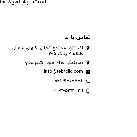
است. به امید حا
تماس با ما
اکباتان، مجتمع تجاری گلهای شمالی
location_on
طبقه ۲ پلاک ۲۰۵
نمایندگی های مجاز شهرستان
location_on
info@tebtolid.com
email
021-91303236
call
0903-5314939
phone_iphone