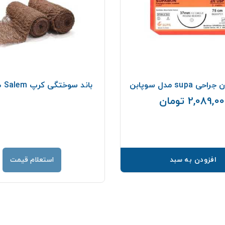
supa مدل سوپابن
باند سوختگی كرپ Salem طول 900
2,089,0 تومان
قیمت
افزودن به سبد
استعلام قیمت