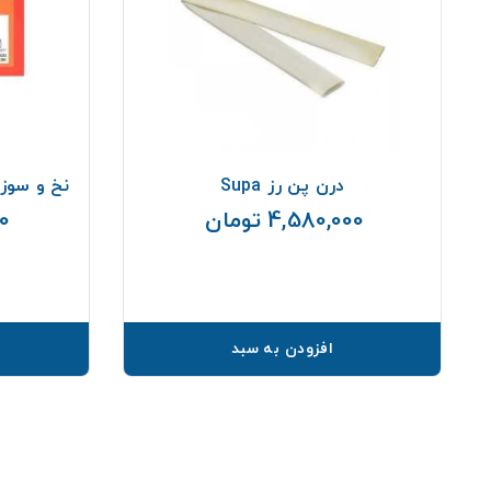
درن پن رز Supa
نخ و سوزن جراحی 
4,580,000 تومان
00
قیمت
افزودن به سبد