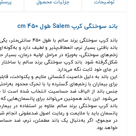
توضیحات
جزئیات محصول
پرسش 
باند سوختگی كرپ Salem طول 450 cm
باند کرپ سوختگی برن
باند بافتی بسیار نرم، انعطاف‌پذیر و لطیف دارد و به‌گون
زخم‌های سوختگی، به‌ویژه در مراحل اولیه درمان، بسیار
شکل‌گرفته شود. باند کرپ سوختگی برند سالم با ساختار خ
در جای خود ثابت نگه می‌دارد.
این باند به دلیل خاصیت کشسانی ملایم و یکنواخت، قابلیت 
برای بیماران با زخم‌های گسترده یا با تحرک محدود به‌راحت
جنس باند از الیاف ضد حساسیت انتخاب شده است تا با پ
می‌شود. این باند همچنین می‌تواند برای پانسمان‌هایی که ن
باند کرپ سوختگی برند سالم علاوه بر استفاده در بیمارس
پانسمان باید با ملایمت و رعایت اصول ضدعفونی انجام شو
در مجموع، اگر به‌دنبال یک باند مطمئن، نرم، ضد حساس
خواهد بود.