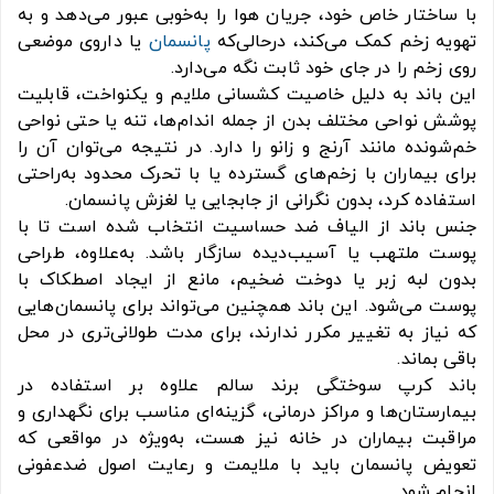
با ساختار خاص خود، جریان هوا را به‌خوبی عبور می‌دهد و به
تهویه زخم کمک می‌کند، درحالی‌که
پانسمان
یا داروی موضعی
روی زخم را در جای خود ثابت نگه می‌دارد.
این باند به دلیل خاصیت کشسانی ملایم و یکنواخت، قابلیت
پوشش نواحی مختلف بدن از جمله اندام‌ها، تنه یا حتی نواحی
خم‌شونده مانند آرنج و زانو را دارد. در نتیجه می‌توان آن را
برای بیماران با زخم‌های گسترده یا با تحرک محدود به‌راحتی
استفاده کرد، بدون نگرانی از جابجایی یا لغزش پانسمان.
جنس باند از الیاف ضد حساسیت انتخاب شده است تا با
پوست ملتهب یا آسیب‌دیده سازگار باشد. به‌علاوه، طراحی
بدون لبه زبر یا دوخت ضخیم، مانع از ایجاد اصطکاک با
پوست می‌شود. این باند همچنین می‌تواند برای پانسمان‌هایی
که نیاز به تغییر مکرر ندارند، برای مدت طولانی‌تری در محل
باقی بماند.
باند کرپ سوختگی برند سالم علاوه بر استفاده در
بیمارستان‌ها و مراکز درمانی، گزینه‌ای مناسب برای نگهداری و
مراقبت بیماران در خانه نیز هست، به‌ویژه در مواقعی که
تعویض پانسمان باید با ملایمت و رعایت اصول ضدعفونی
انجام شود.