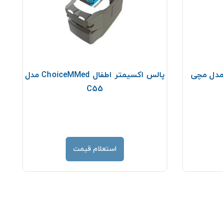
پالس اکسیمتر اطفال ChoiceMMed مدل
پال
C55
استعلام قیمت