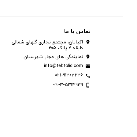
تماس با ما
اکباتان، مجتمع تجاری گلهای شمالی
location_on
طبقه ۲ پلاک ۲۰۵
نمایندگی های مجاز شهرستان
location_on
info@tebtolid.com
email
021-91303236
call
0903-5314939
phone_iphone