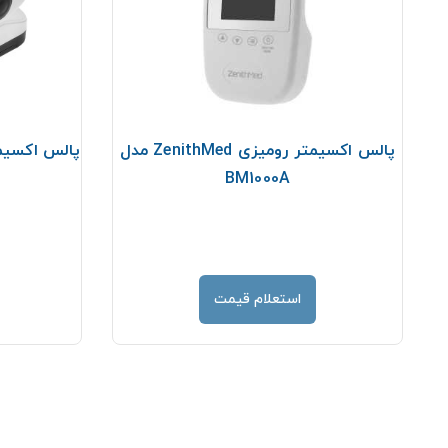
پالس اکسیمتر رومیزی ZenithMed مدل
پالس اکسیمتر ZenithMed مدل
BM1000A
استعلام قیمت