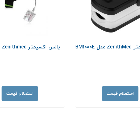
 BM1000E
پالس اکسیمتر Zenithmed مدل مچی
استعلام قیمت
استعلام قیمت