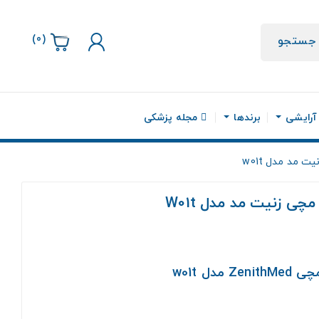
)
0
(
جستجو
 آرایشی
برندها
مجله پزشکی
 مد مدل w01t
ی زنیت مد مدل W01t
ل w01t