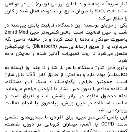
نیاز سریعاً متوجه شوید. اعلان لرزشی (ویبره) نیز در مواقعی
مانند افت SpO₂ یا ضربان خارج از محدوده، فعال شده و کاربر
را مطلع می‌کند.
یکی از مزایای برجسته این دستگاه، قابلیت پایش پیوسته در
شب یا حین فعالیت است. پالس‌اکسی‌متر مچی ZenithMed
به‌صورت خودکار داده‌ها را ثبت کرده و در حافظه داخلی نگه
می‌دارد، یا از طریق ارتباط بی‌سیم (Bluetooth) به اپلیکیشن
متصل می‌شود تا روند تغییرات آنالیز شده و نمایش داده
شود.
باتری قابل شارژ دستگاه با هر بار شارژ تا چند روز (بسته به
تنظیمات) دوام دارد و به‌راحتی از طریق کابل USB قابل شارژ
است. همچنین طراحی ارگونومیک و سبک این دستگاه،
استفاده مداوم را بدون حس فشار یا ناراحتی فراهم می‌نماید.
بدنه محصول مقاوم در برابر پاشش آب و تعریق است و
مناسب استفاده در حین ورزش، پیاده‌روی یا انجام فعالیت
روزمره می‌باشد.
این پالس‌اکسی‌متر مچی، برای افرادی با بیماری‌های تنفسی
مانند COPD یا آسم، بیماران کرونایی در دوران نقاهت،
کوهنوردان، ورزشکاران دوچرخه‌سواری یا دوچرخه‌سواری، و