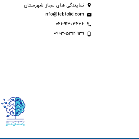
نمایندگی های مجاز شهرستان
location_on
info@tebtolid.com
email
021-91303236
call
0903-5314939
phone_iphone