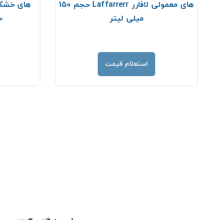
های معمولی لافارر Laffarrerr حجم 150
میلی لیتر
حجم
استعلام قیمت