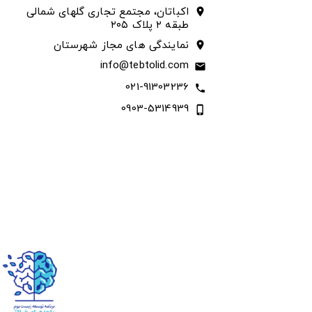
اکباتان، مجتمع تجاری گلهای شمالی
location_on
طبقه ۲ پلاک ۲۰۵
نمایندگی های مجاز شهرستان
location_on
info@tebtolid.com
email
021-91303236
call
0903-5314939
phone_iphone