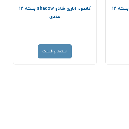
کاندوم نازک شادو shadow بسته 12
کاندوم اناری شادو shadow بسته 12
عددی
استعلام قیمت