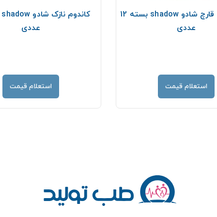
کاندوم ضد قارچ شادو shadow بسته 12
عددی
عددی
استعلام قیمت
استعلام قیمت