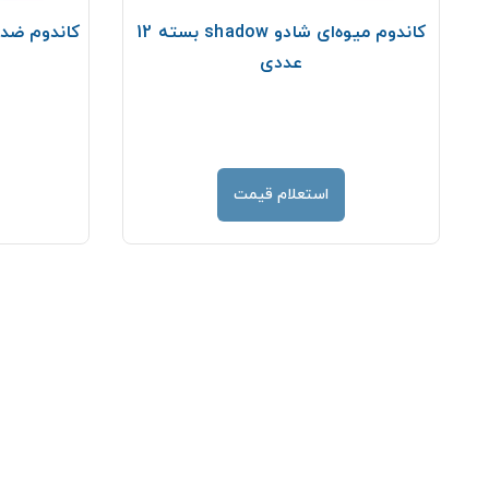
ته 12
کاندوم میوه‌ای شادو shadow بسته 12
عددی
استعلام قیمت