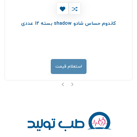
کاندوم حساس شادو shadow بسته 12 عددی
استعلام قیمت