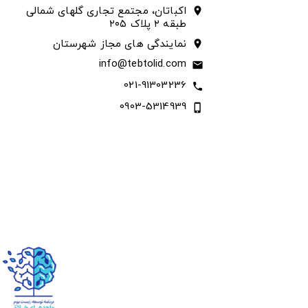
اکباتان، مجتمع تجاری گلهای شمالی
location_on
طبقه ۲ پلاک ۲۰۵
نمایندگی های مجاز شهرستان
location_on
info@tebtolid.com
email
021-91303236
call
0903-5314939
phone_iphone