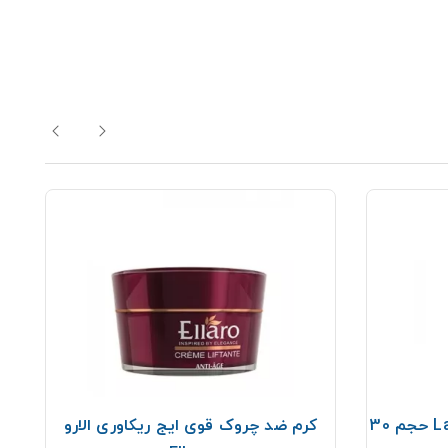
سرم ویتامین c لافارر Lafarrerr حجم 30
کرم ضد چروک قوی ایج ریکاوری الارو