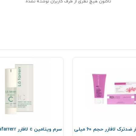
تاکنون هیچ نظری از طرف کاربران نوشته نشده.
ژل لایه بردار ضدترک لافارر حجم 60 میلی