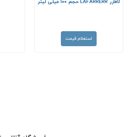
لافارر LAFARRERR حجم 100 میلی لیتر
استعلام قیمت