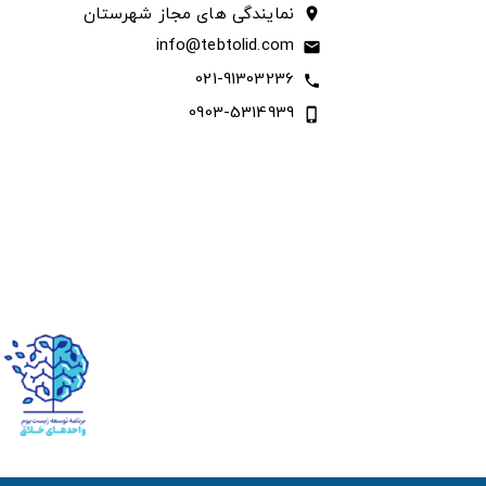
نمایندگی های مجاز شهرستان
location_on
info@tebtolid.com
email
021-91303236
call
0903-5314939
phone_iphone