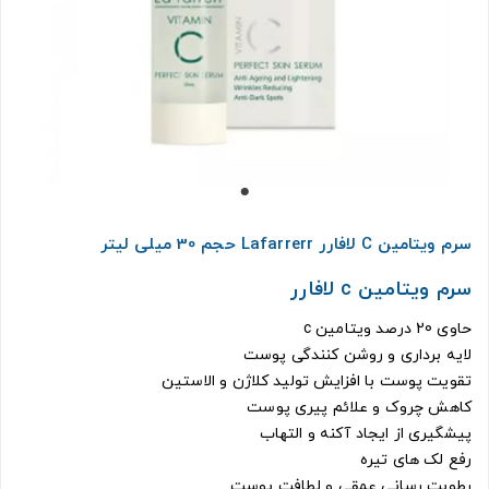
سرم ویتامین C لافارر Lafarrerr حجم 30 میلی لیتر
سرم ویتامین c لافارر
حاوی 20 درصد ویتامین c
لایه برداری و روشن کنندگی پوست
تقویت پوست با افزایش تولید کلاژن و الاستین
کاهش چروک و علائم پیری پوست
پیشگیری از ایجاد آکنه و التهاب
رفع لک های تیره
رطوبت رسانی عمقی و لطافت پوست