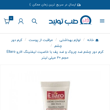
ارسال در سریع ترین زمان ممکن :)
0
خانه
لوازم بهداشتی
مراقبت از پوست
کرم دور
چشم
کرم دور چشم ضد چروک و ضد پف با خاصیت لیفتینگ الارو Ellaro
حجم 20 میلی لیتر