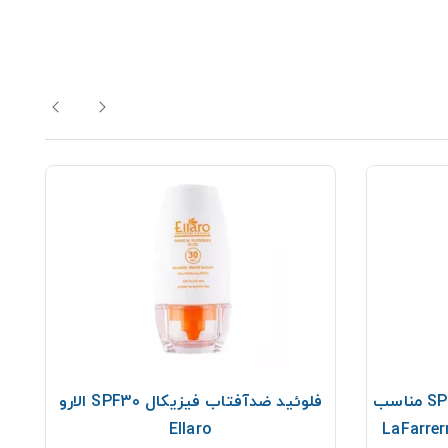
کرم ضد آفتاب و ضد لک SPF30 مناسب
فلوئید ضدآفتاب فیزیکال SPF30 الارو
Ellaro