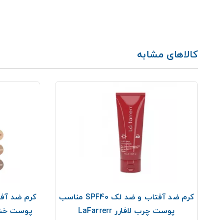
کالاهای مشابه
کرم ضد آفتاب و ضد لک SPF40 مناسب
پوست چرب لافارر LaFarrerr
پوست خشک و ن