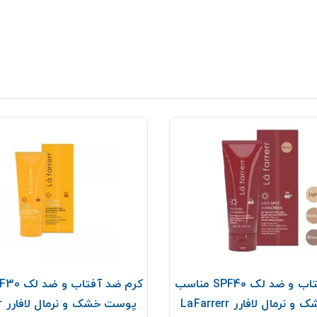
کرم ضد آفتاب و ضد لک SPF40 مناسب
رمال لافارر LaFarrerr
پوست خشک و نرمال لافارر LaFarrerr