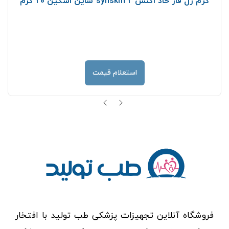
کرم ژل فاز حاد اکنس 2 synskin ساین اسکین 20 گرم
استعلام قیمت
فروشگاه آنلاین تجهیزات پزشکی طب تولید با افتخار