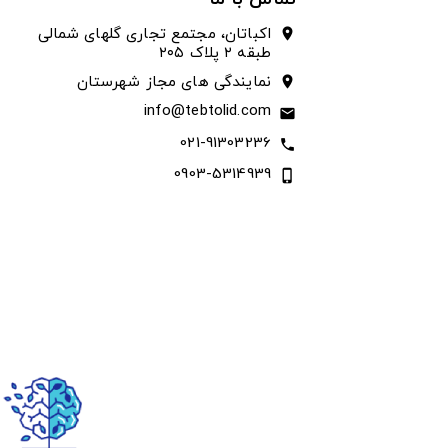
اکباتان، مجتمع تجاری گلهای شمالی
location_on
طبقه ۲ پلاک ۲۰۵
نمایندگی های مجاز شهرستان
location_on
info@tebtolid.com
email
021-91303236
call
0903-5314939
phone_iphone