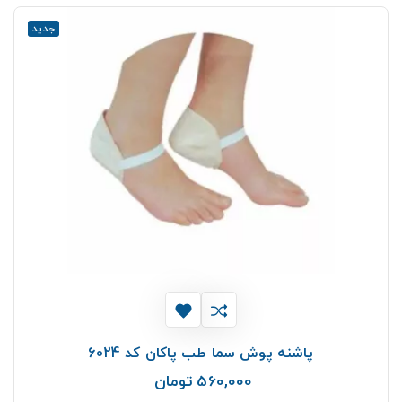
جدید
پاشنه پوش سما طب پاکان کد 6024
560,000 تومان
قیمت