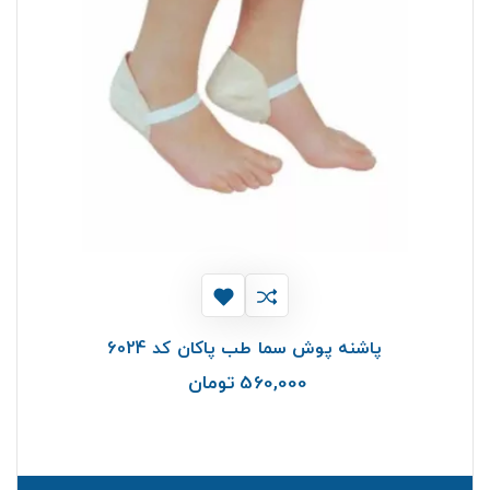
پاشنه پوش سما طب پاکان کد 6024
560,000 تومان
قیمت