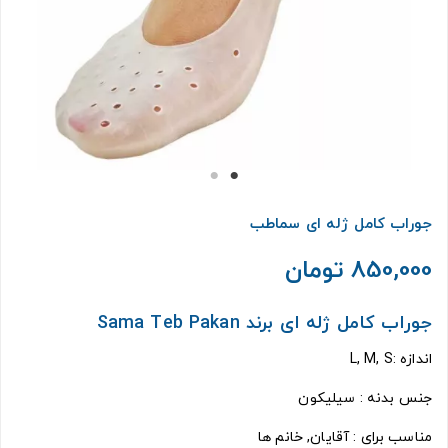
جوراب کامل ژله ای سماطب
850,000 تومان
جوراب کامل ژله ای برند Sama Teb Pakan
اندازه :L, M, S
جنس بدنه : سیلیکون
مناسب برای : آقایان, خانم ها