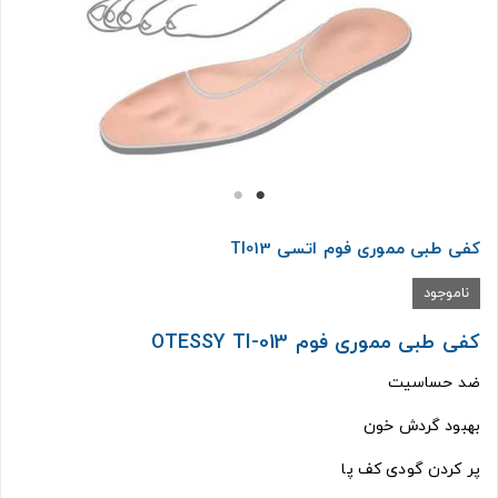
کفی طبی مموری فوم اتسی TI013
ناموجود
کفی طبی مموری فوم OTESSY TI-013
ضد حساسیت
بهبود گردش خون
پر کردن گودی کف پا