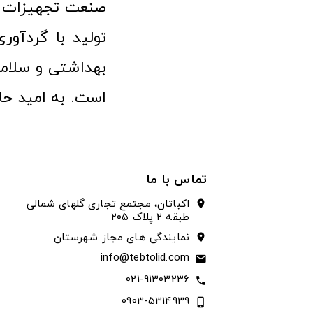
صنعت تجهیزات پ
تولید با گردآو
بهداشتی و سلامت
است. به امید حا
تماس با ما
اکباتان، مجتمع تجاری گلهای شمالی
location_on
طبقه ۲ پلاک ۲۰۵
نمایندگی های مجاز شهرستان
location_on
info@tebtolid.com
email
021-91303236
call
0903-5314939
phone_iphone