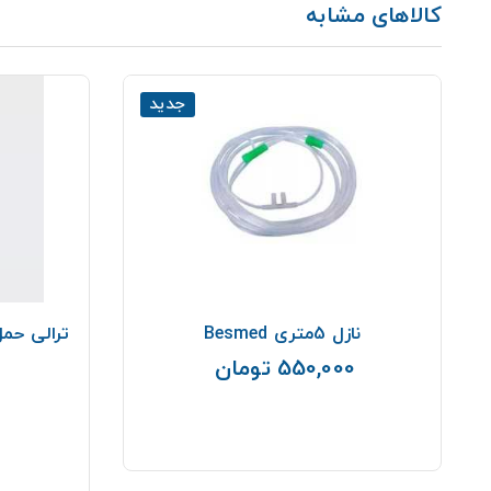
کالاهای مشابه
جدید
نازل 5متری Besmed
ترالی حمل کپسول 
550,000 تومان
قیمت