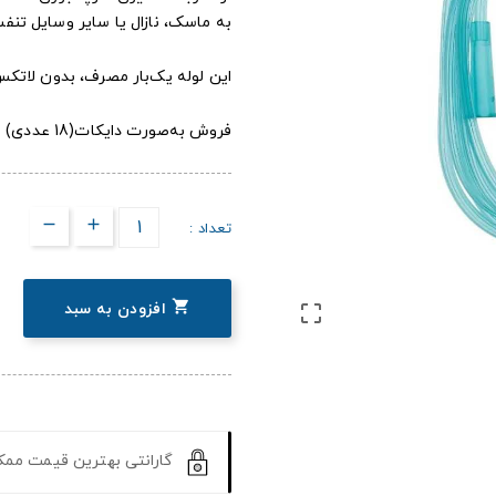
به ماسک، نازال یا سایر وسایل تنف
این لوله یک‌بار مصرف، بدون لاتکس و
فروش به‌صورت دایکات(18 عددی)
تعداد :

افزودن به سبد

گارانتی بهترین قیمت مم