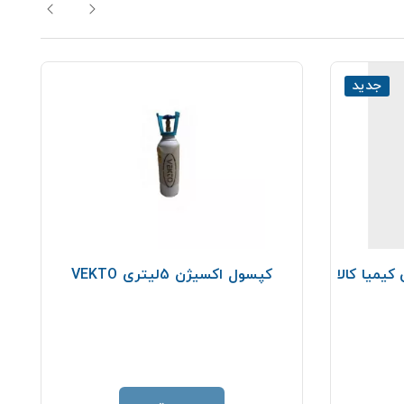
جدید
یمیا کالا
کپسول اکسیژن 5لیتری VEKTO