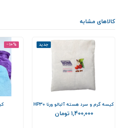
کالاهای مشابه
جدید
‎−10%
کیسه گرم و سرد هسته آلبالو ورنا HP30
کی
1,400,000 تومان
قیمت