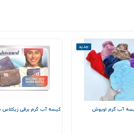
جدید
سه آب گرم اویوش
کیسه آب گرم برقی زیکلاس مد L025