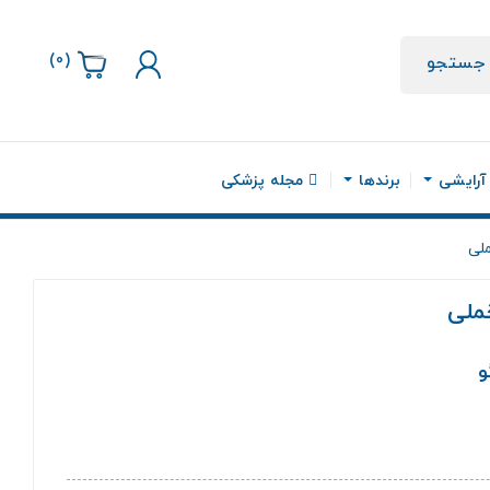
)
0
(
جستجو
 آرایشی
برندها
مجله پزشکی
و