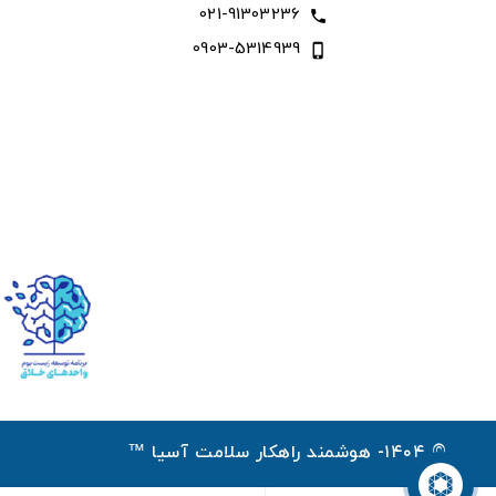
021-91303236
call
0903-5314939
phone_iphone
© ۱۴۰۴- هوشمند راهکار سلامت آسیا ™