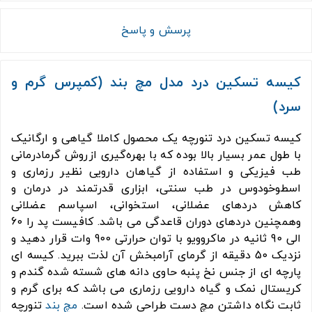
پرسش و پاسخ
کیسه تسکین درد مدل مچ بند (کمپرس گرم و
سرد)
کیسه تسکین درد تنورچه یک محصول کاملا گیاهی و ارگانیک
با طول عمر بسیار بالا بوده که با بهره‌گیری ازروش گرمادرمانی
طب فیزیکی و استفاده از گیاهان دارویی نظیر رزماری و
اسطوخودوس در طب سنتی، ابزاری قدرتمند در درمان و
کاهش دردهای عضلانی، استخوانی، اسپاسم عضلانی
وهمچنین دردهای دوران قاعدگی می باشد. کافیست پد را 60
الی 90 ثانیه در ماکروویو با توان حرارتی 900 وات قرار دهید و
نزدیک 50 دقیقه از گرمای آرامبخش آن لذت ببرید. کیسه ای
پارچه ای از جنس نخ پنبه حاوی دانه های شسته شده گندم و
کریستال نمک و گیاه دارویی رزماری می باشد که برای گرم و
ثابت نگاه داشتن مچ دست طراحی شده است.
مچ بند
تنورچه