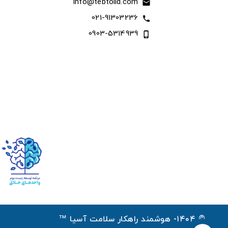
info@tebtolid.com
email
021-91303236
call
0903-5314939
phone_iphone
© ۱۴۰۴- هوشمند راهکار سلامت آسیا ™