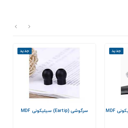
جدید
جدید
دیافراگم و رینگ یکپارچه سیلیکونی MDF
سرگوشی (Eartip) سیلیکونی MDF