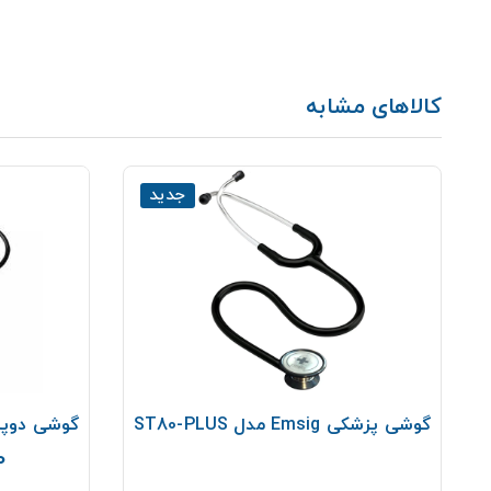
کالاهای مشابه
جدید
گوشی پزشکی Emsig مدل ST80-PLUS
گوشی دوپاویون ithmed
00