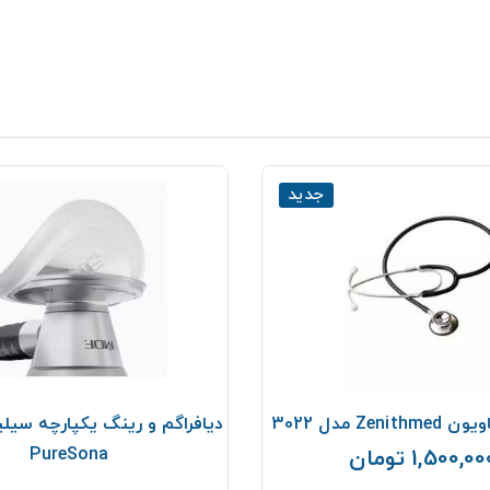
جدید
Zen مدل 3022
PureSona
1,500,0 تومان
قیمت