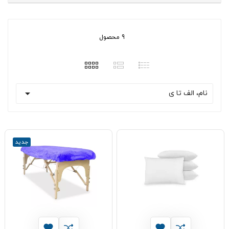
9 محصول

نام، الف تا ی
جدید