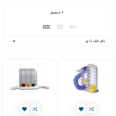
2 محصول

نام، الف تا ی