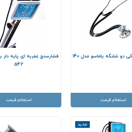
دو شلنگه یاماسو مدل 140
فشارسنج عقربه ای پایه دار ی
542
استعلام قیمت
استعلام قیمت
جدید