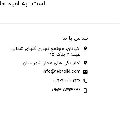
است. به امید حا
تماس با ما
اکباتان، مجتمع تجاری گلهای شمالی
location_on
طبقه ۲ پلاک ۲۰۵
نمایندگی های مجاز شهرستان
location_on
info@tebtolid.com
email
021-91303236
call
0903-5314939
phone_iphone