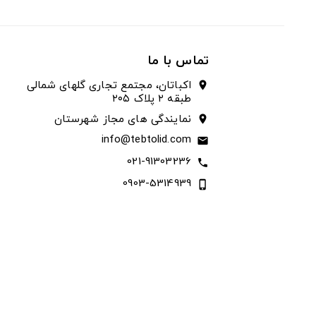
تماس با ما
اکباتان، مجتمع تجاری گلهای شمالی
location_on
طبقه ۲ پلاک ۲۰۵
نمایندگی های مجاز شهرستان
location_on
info@tebtolid.com
email
021-91303236
call
0903-5314939
phone_iphone