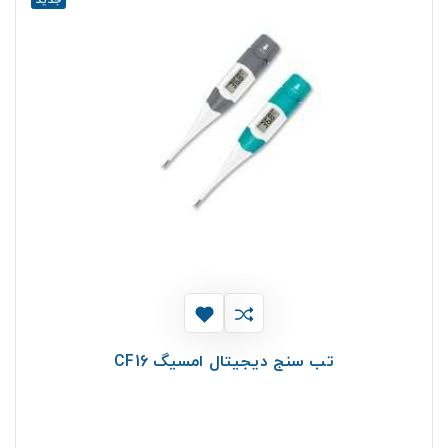
تب سنج دیجیتال امسیگ CF16