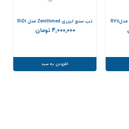
تب سنج لیزری Zenithmed مدل R1D1
4,000,000 تومان
قیمت
قیمت
افزودن به سبد