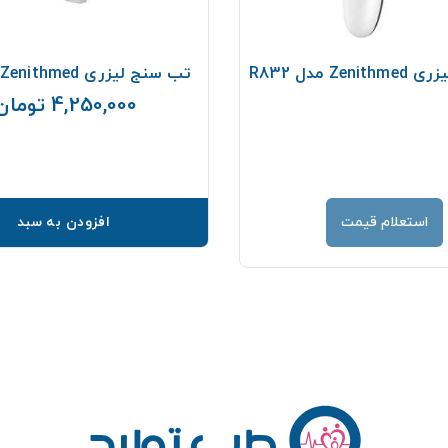
Ze مدل R832
تب سنج لیزری Zenithmed مدلR711
4,250,000 تومان
استعلام قیمت
افزودن به سبد