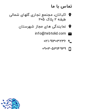
تماس با ما
اکباتان، مجتمع تجاری گلهای شمالی
location_on
طبقه ۲ پلاک ۲۰۵
نمایندگی های مجاز شهرستان
location_on
info@tebtolid.com
email
021-91303236
call
0903-5314939
phone_iphone