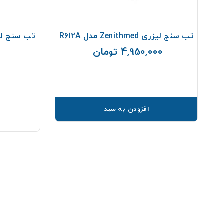
تب سنج لیزری Zenithmed مدل R612A
تب سنج لیزری nithmed
4,950,000 تومان
قیمت
افزودن به سبد