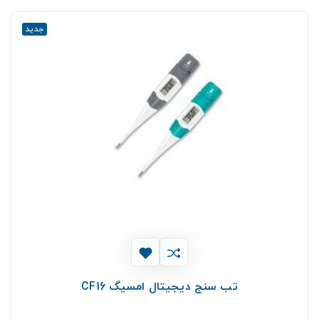
جدید
تب سنج دیجیتال امسیگ CF16