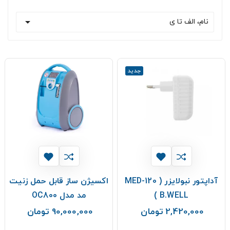

نام، الف تا ی
جدید
آداپتور نبولایزر MED-120 )
اکسیژن ساز قابل حمل زنیت
B.WELL )
مد مدل OC800
2,420,000 تومان
90,000,000 تومان
قیمت
قیمت