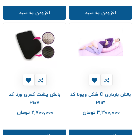
افزودن به سبد
افزودن به سبد
بالش بارداری C شکل ویونا کد
بالش پشت کمری ورنا کد
P107
P113
3,300,000 تومان
2,700,000 تومان
قیمت
قیمت