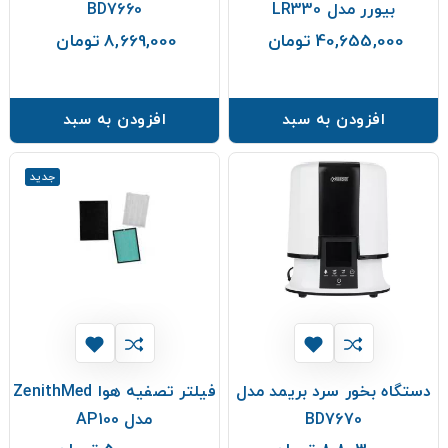
بیورر مدل LR330
BD7660
40,655,000 تومان
8,669,000 تومان
قیمت
قیمت
افزودن به سبد
افزودن به سبد
جدید
دستگاه بخور سرد بریمد مدل
فیلتر تصفیه هوا ZenithMed
BD7670
مدل AP100