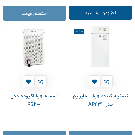
افزودن به سبد
استعلام قیمت
جدید
تصفیه کننده هوا آلماپرایم
تصفیه هوا اکیومد مدل
مدل AP431
RG200