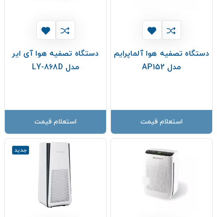
دستگاه تصفیه هوا آلماپرایم
دستگاه تصفیه هوا آی ایر
مدل AP152
مدل LY-868D
استعلام قیمت
استعلام قیمت
جدید