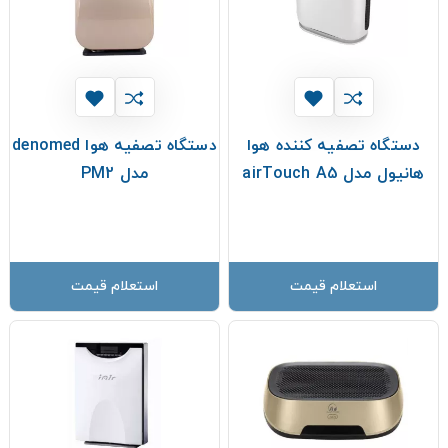
دستگاه تصفیه کننده هوا
دستگاه تصفیه هوا denomed
هانیول مدل airTouch A5
مدل PM2
استعلام قیمت
استعلام قیمت