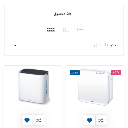
55 محصول

نام، الف تا ی
‎−5%
جدید