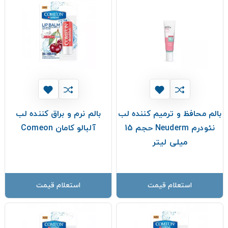
بالم محافظ و ترمیم کننده لب
بالم نرم و براق کننده لب
نئودرم Neuderm حجم 15
آلبالو کامان Comeon
میلی لیتر
استعلام قیمت
استعلام قیمت