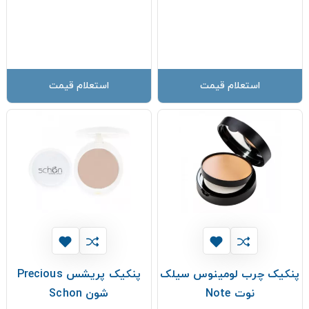
استعلام قیمت
استعلام قیمت
پنکيک چرب لومينوس سيلک
پنکیک پریشس Precious
نوت Note
شون Schon