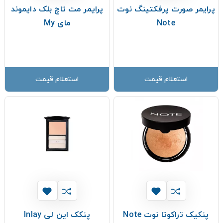
پرایمر صورت پرفکتینگ نوت
پرایمر مت تاچ بلک دایموند
Note
مای My
استعلام قیمت
استعلام قیمت
پنكیک تراكوتا نوت Note
پنکک این لی Inlay