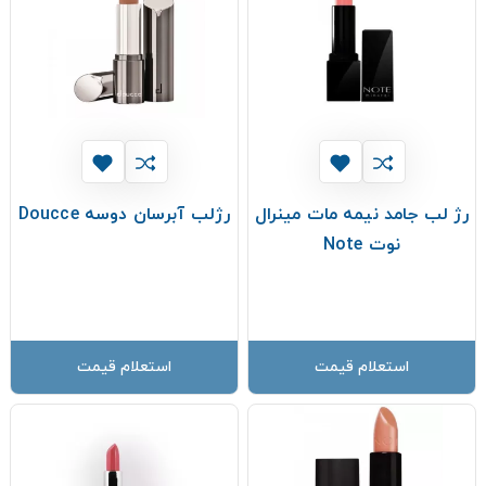
‫رژ لب جامد نیمه مات مینرال
رژلب آبرسان دوسه Doucce
نوت Note
استعلام قیمت
استعلام قیمت