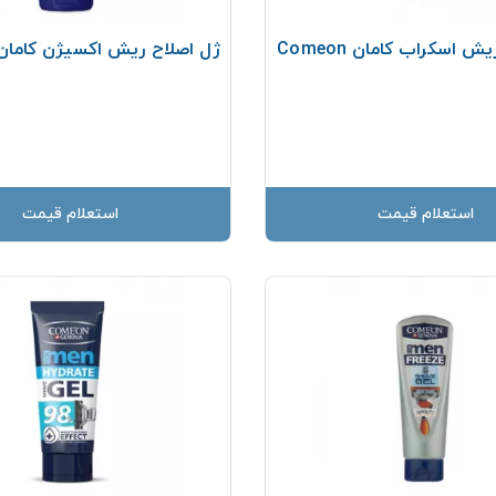
 اسکراب کامان Comeon
ژل اصلاح ريش اکسيژن کامان omeon
استعلام قیمت
استعلام قیمت