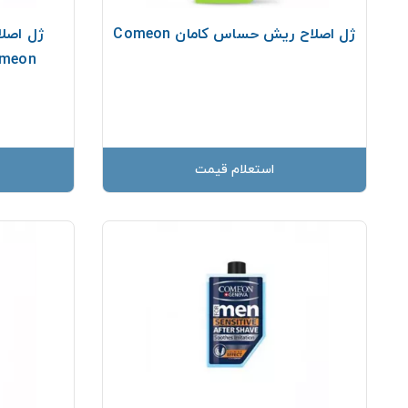
ژل اصلاح ريش حساس کامان Comeon
ژل اصلا
Comeon حجم 200 م
استعلام قیمت