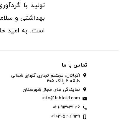
تولید با گردآو
بهداشتی و سلامت
است. به امید حا
تماس با ما
اکباتان، مجتمع تجاری گلهای شمالی
location_on
طبقه ۲ پلاک ۲۰۵
نمایندگی های مجاز شهرستان
location_on
info@tebtolid.com
email
021-91303236
call
0903-5314939
phone_iphone