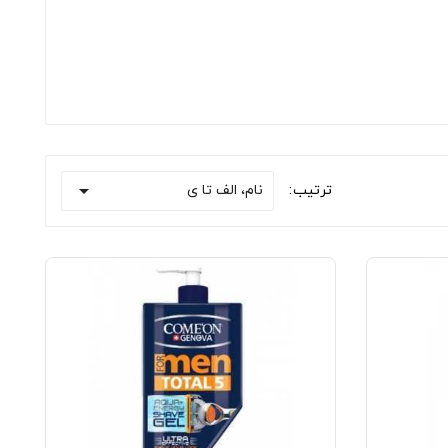

نام، الف تا ی
ترتیب: