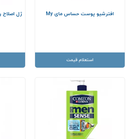
افترشیو پوست حساس مای My
ژل اصلاح ريش
استعلام قیمت