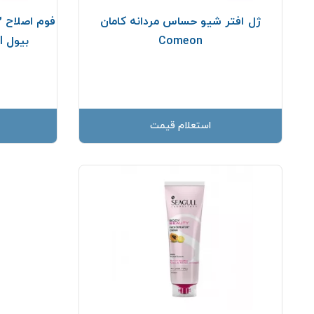
ژل افتر شيو حساس مردانه کامان
Comeon
بیول Biol حجم 200 میلی لیتر
استعلام قیمت