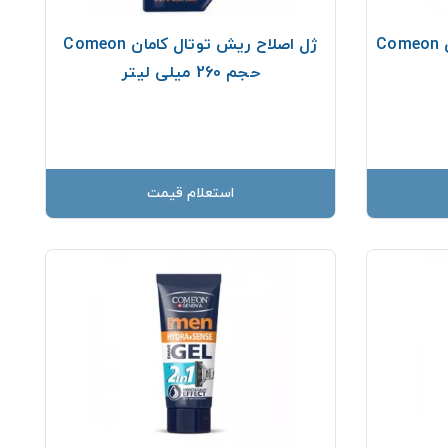
C
ژل اصلاح ريش توتال کامان Comeon
حجم 260 ميلی لیتر
استعلام قیمت