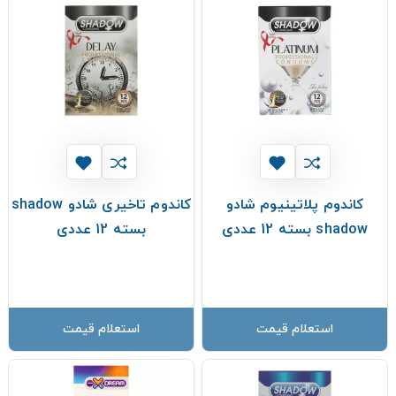
کاندوم پلاتینیوم شادو
کاندوم تاخیری شادو shadow
shadow بسته 12 عددی
بسته 12 عددی
استعلام قیمت
استعلام قیمت