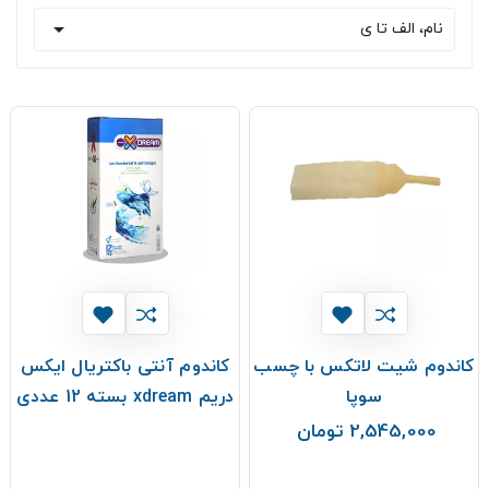

نام، الف تا ی
کاندوم شیت لاتکس با چسب
کاندوم آنتی باکتریال ایکس
سوپا
دریم xdream بسته 12 عددی
2,545,000 تومان
قیمت