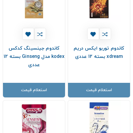
کاندوم توربو ایکس دریم
کاندوم جینسینگ کدکس
xdream بسته 12 عددی
kodex مدل Ginseng بسته 12
عددی
استعلام قیمت
استعلام قیمت