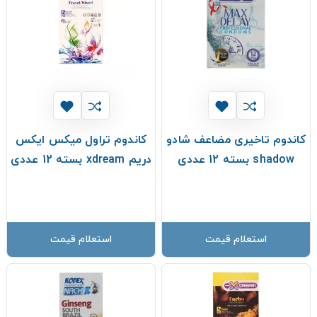
کاندوم تاخیری مضاعف شادو
کاندوم تراول میکس ایکس
shadow بسته 12 عددی
دریم xdream بسته 12 عددی
استعلام قیمت
استعلام قیمت