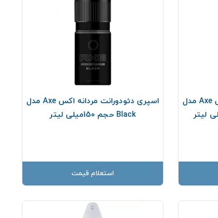
اسپری دئودورانت مردانه اکس Axe مدل
اسپری دئودورانت مردانه اکس Axe مدل
Black حجم 150میلی لیتر
استعلام قیمت