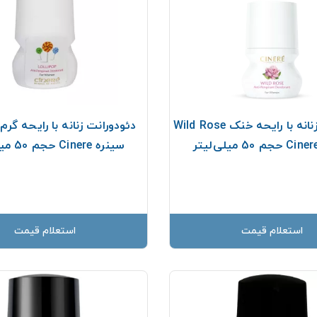
دئودورانت زنانه با رایحه خنک Wild Rose
سینره Cinere حجم 50 میلی‌لیتر
استعلام قیمت
استعلام قیمت