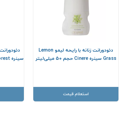
دئودورانت زنانه با رایحه لیمو Lemon
Grass سینره Cinere حجم 50 میلی‌لیتر
سینره Savage Forest حجم 50 میلی‌لیتر
استعلام قیمت