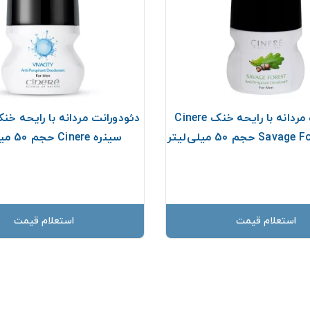
دئودورانت مردانه با رایحه خنک Cinere
سینره Cinere حجم 50 میلی‌لیتر
استعلام قیمت
استعلام قیمت