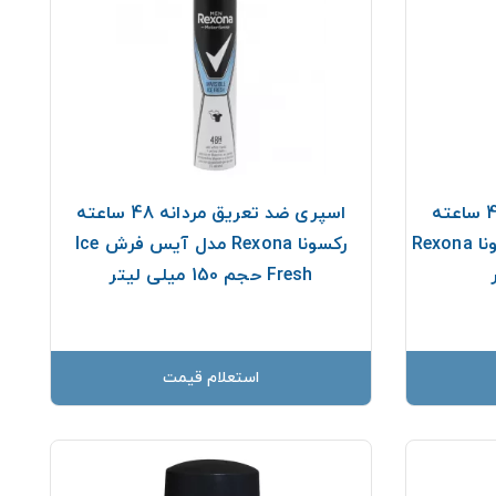
اسپری ضد تعریق مردانه 48 ساعته
اسپری ضد تعریق مردانه 48 ساعته
Invisible Black & White رکسونا Rexona
رکسونا Rexona مدل آیس فرش Ice
Fresh حجم 150 میلی لیتر
استعلام قیمت