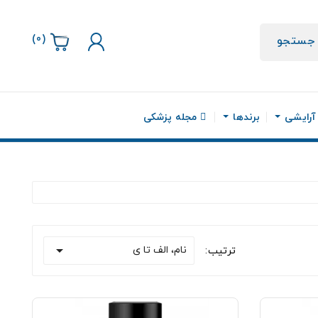
)
0
(
جستجو
 آرایشی
برندها
مجله پزشکی

نام، الف تا ی
ترتیب: