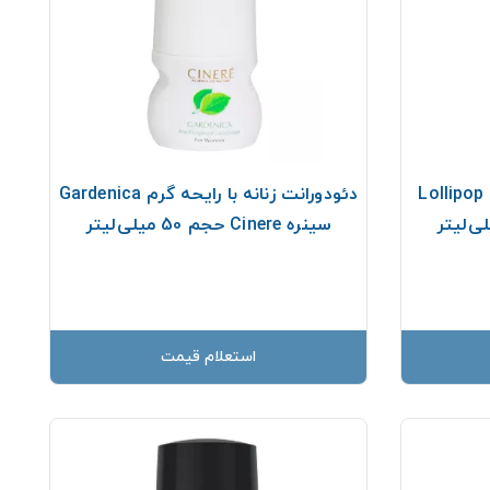
دئودورانت زنانه با رایحه گرم Lollipop
دئودورانت زنانه با رایحه گرم Gardenica
سینره Cinere حجم 50 میلی‌لیتر
استعلام قیمت