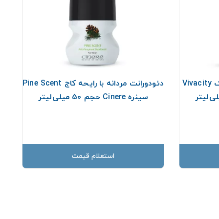
دئودورانت مردانه با رایحه خنک Vivacity
دئودورانت مردانه با رایحه کاج Pine Scent
سینره Cinere حجم 50 میلی‌لیتر
استعلام قیمت