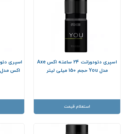
اسپری دئودورانت 24 ساعته اکس Axe
مدل You حجم 150 میلی لیتر
اکس مدل Africa حجم 150 میلی لی
استعلام قیمت