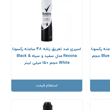
تعریق زنانه 48 ساعته رکسونا
اسپری ضد تعریق زنانه 48 ساعته رکسونا
Rexona مدل بلو پاپی Blue poppy حجم
Rexona مدل سفید و سیاه Black &
White حجم 150 میلی لیتر
استعلام قیمت