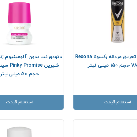
اسپری ضد تعریق مردانه رکسونا Rexona
دئودورانت بدون آلومینیوم زنان
حجم 50 میلی‌لیتر
استعلام قیمت
استعلام قیمت