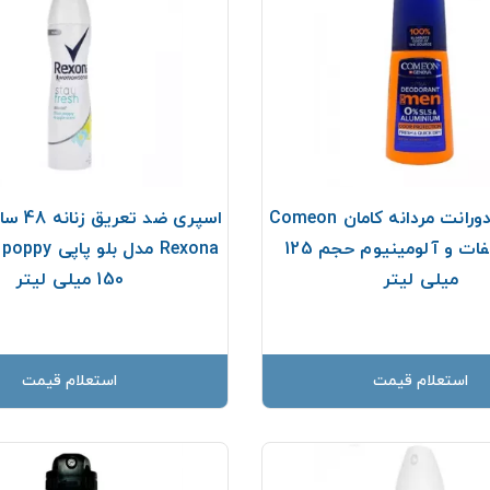
اسپری دئودورانت مردانه کامان Comeon
اسپری ضد 
فاقد سولفات و آلومینیوم حجم 125
میلی لیتر
150 میلی لیتر
استعلام قیمت
استعلام قیمت