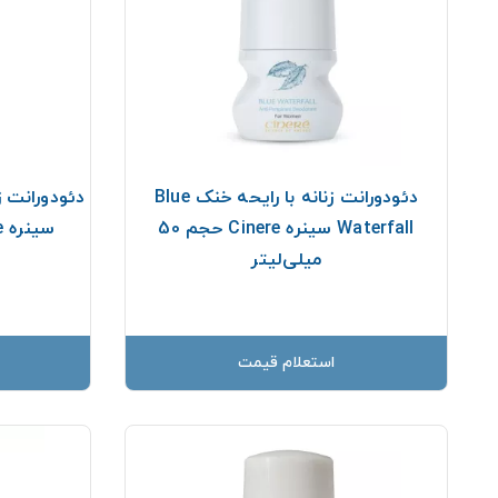
دئودورانت زنانه با رایحه خنک Blue
Waterfall سینره Cinere حجم 50
سینره Cinere حجم 50 میلی‌لیتر
میلی‌لیتر
استعلام قیمت