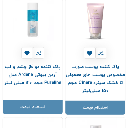
پاک کننده پوست صورت
پاک کننده دو فاز چشم و لب
مخصوص پوست های معمولی
آردن بیوتی Ardene مدل
تا خشک سینره Cinere حجم
Pureline حجم 120 میلی لیتر
150 میلی‌لیتر
استعلام قیمت
استعلام قیمت