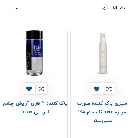

نام، الف تا ی
اسپری پاک کننده صورت
پاک کننده 2 فازی آرایش چشم
سینره Cinere حجم 150
این لی Inlay
میلی‌لیتر