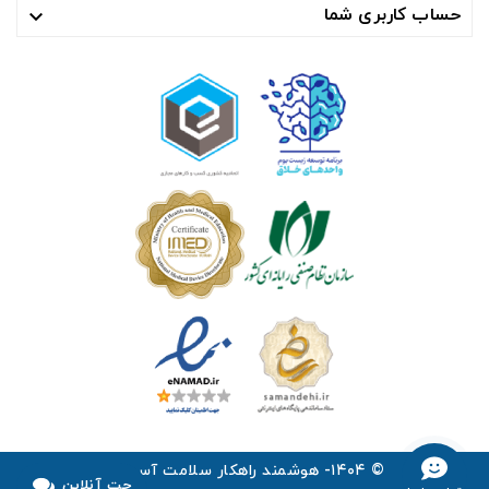
حساب کاربری شما

© ۱۴۰۴- هوشمند راهکار سلامت آسیا ™
چت آنلاین