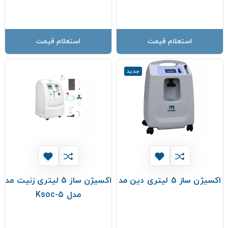
استعلام قیمت
استعلام قیمت
جدید
اکسیژن ساز 5 لیتری دین مد
اکسیژن ساز 5 لیتری زنیت مد
مدل Ksoc-5