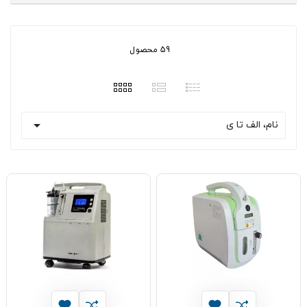
59 محصول

نام، الف تا ی