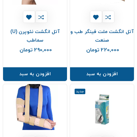
آتل انگشت ملت فینگر طب و
آتل انگشت نئوپرن (U)
صنعت
سماطب
220,000 تومان
290,000 تومان
قیمت
قیمت
افزودن به سبد
افزودن به سبد
جدید