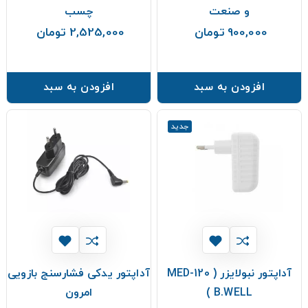
و صنعت
چسب
900,000 تومان
2,525,000 تومان
قیمت
قیمت
افزودن به سبد
افزودن به سبد
جدید
آداپتور نبولایزر MED-120 )
آداپتور یدکی فشارسنج بازویی
B.WELL )
امرون