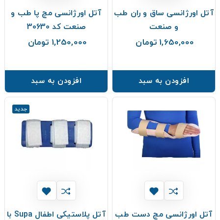
آتل اورژانسی ساق و ران طب
آتل اورژانسی مچ پا طب و
و صنعت
صنعت کد 30630
1,650,000 تومان
1,250,000 تومان
قیمت
قیمت
افزودن به سبد
افزودن به سبد
جدید
آتل اورژانسی مچ دست طب
آتل پلاستیکی اطفال Supa با