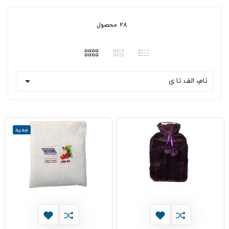
28 محصول

نام، الف تا ی
جدید