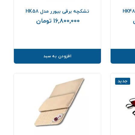
تشکچه برقی بیورر مدل HK58
16,800,000 تومان
قیمت
قیمت
افزودن به سبد
جدید