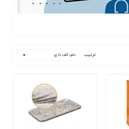

نام، الف تا ی
ترتیب: