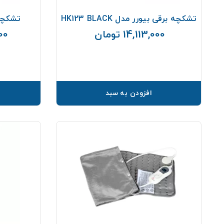
تشکچه برقی بیورر مدل HK123 BLACK
تشکچه ب
14,113,000 تومان
000
قیمت
افزودن به سبد