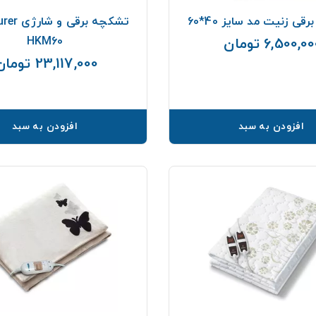
ی زنیت مد سایز 40*60
HKM60
6,500,0 تومان
قیمت
23,117,000 تومان
افزودن به سبد
افزودن به سبد