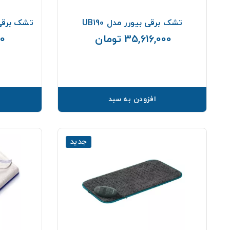
تشک برقی بیورر مدل UB190
تشک برقی ت
35,616,000 تومان
00
قیمت
افزودن به سبد
جدید