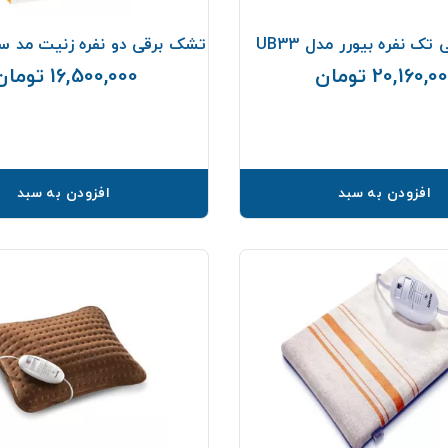
ک نفره بیورر مدل UB33
تشک برقی دو نفره زنیت مد سایز 140
20,160,0 تومان
16,500,000 تومان
قیمت
افزودن به سبد
افزودن به سبد