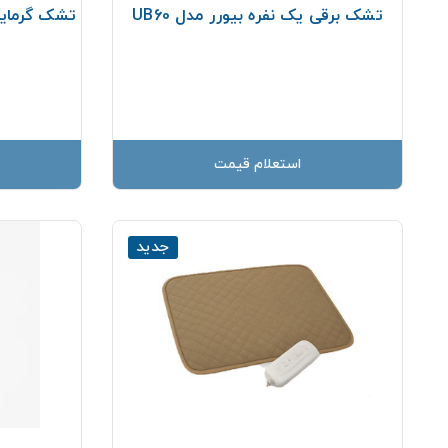
تشک برقی یک نفره بیورر مدل UB60
تشک گرمای
استعلام قیمت
جدید