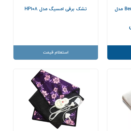
تشکچه برقی و شارژی Beurer مدل
تشک برقی امسیگ مدل HP108
قیمت
استعلام قیمت