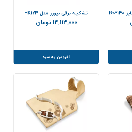
*160
تشکچه برقی بیورر مدل HK123
14,113,000 تومان
قیمت
قیمت
افزودن به سبد