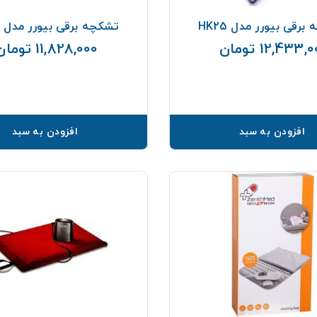
رقی بیورر مدل HK25
تشکچه برقی بیورر مدل HK48
12,433, تومان
11,828,000 تومان
قیمت
افزودن به سبد
افزودن به سبد