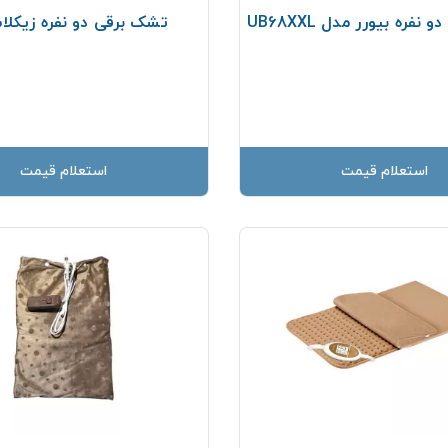
فره بیورر مدل UB68XXL
تشک برقی دو نفره زیکل
استعلام قیمت
استعلام قیمت