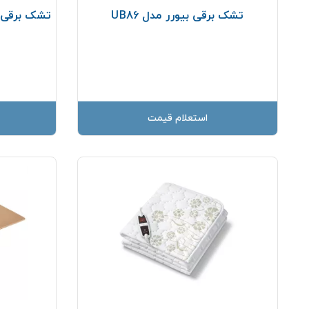
تشک برقی بیورر مدل UB86
تشک برقی دو ن
استعلام قیمت