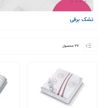
تشک برقی
27 محصول