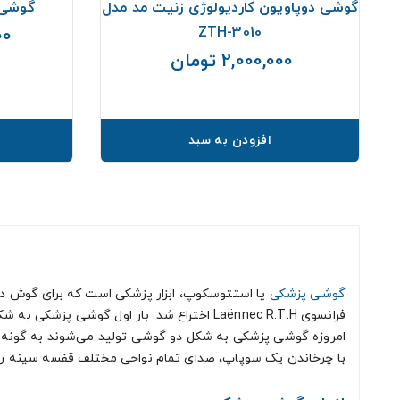
گوشی دوپاویون کاردیولوژی زنیت مد مدل
گوشی ری
ZTH-3010
000
2,000,000 تومان
قیمت
افزودن به سبد
گوشی پزشکی
فرانسوی Laënnec R.T.H اختراع شد. بار اول گوشی پزشکی به شکل یک استوانه چوبی سوراخ شده برای انتقال صداها از قفسه سینه بیمار به گوش پزشک طراحی شد.
امروزه گوشی‌ پزشکی به شکل دو گوشی تولید می‌شوند به گونه‌ا
با چرخاندن یک سوپاپ، صدای تمام نواحی مختلف قفسه سینه را ب