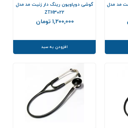
ت مد مدل
گوشی دوپاویون رینگ دار زنیت مد مدل
ZTH3022
1,200,000 تومان
قیمت
قیمت
افزودن به سبد