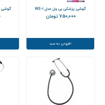
گوشی پزشکی بی ول مدل WS-1
گوشی پز
750,000 تومان
0
قیمت
افزودن به سبد