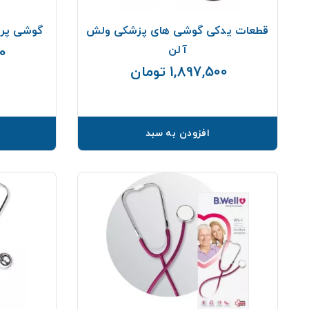
قطعات یدکی گوشی های پزشکی ولش
گوشی پرستاری
آلن
00
1,897,500 تومان
قیمت
افزودن به سبد