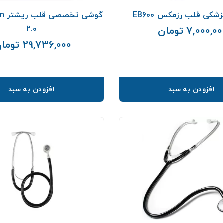
کی قلب رزمکس EB600
گوشی
2.0
7,000,0 تومان
قیمت
29,736,000 تومان
افزودن به سبد
افزودن به سبد