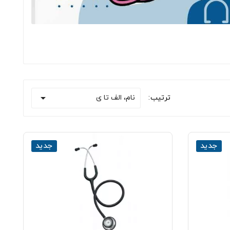

نام، الف تا ی
ترتیب:
جدید
جدید