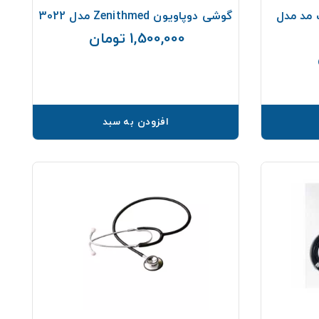
 مد مدل
گوشی دوپاویون Zenithmed مدل 3022
1,500,000 تومان
قیمت
قیمت
افزودن به سبد