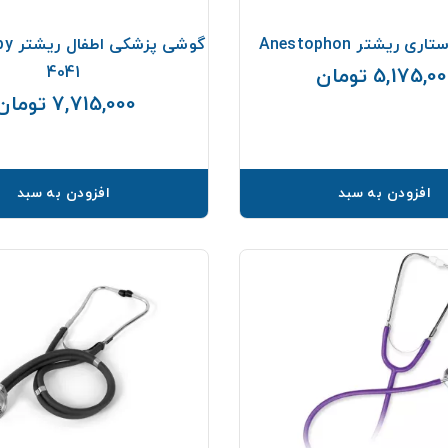
 ریشتر Anestophon
گوشی 
4041
5,175,0 تومان
قیمت
7,715,000 تومان
افزودن به سبد
افزودن به سبد