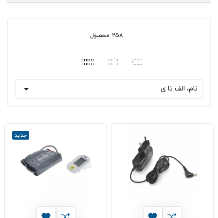
258 محصول

نام، الف تا ی
جدید