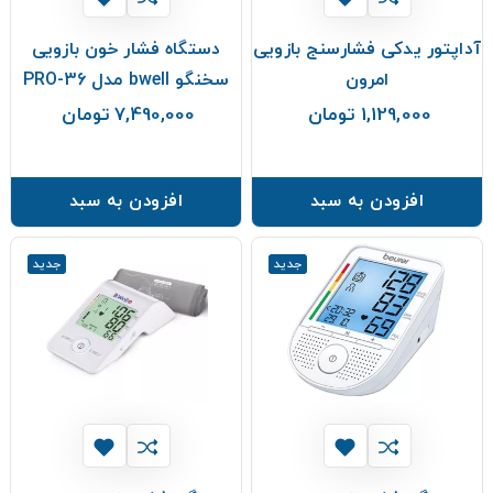
آداپتور یدکی فشارسنج بازویی
دستگاه فشار خون بازویی
امرون
سخنگو bwell مدل PRO-36
1,129,000 تومان
7,490,000 تومان
قیمت
قیمت
افزودن به سبد
افزودن به سبد
جدید
جدید