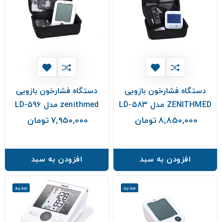
دستگاه فشارخون بازویی
دستگاه فشارخون بازویی
ZENITHMED مدل LD-583
zenithmed مدل LD-596
8,850,000 تومان
7,950,000 تومان
قیمت
قیمت
افزودن به سبد
افزودن به سبد
جدید
جدید