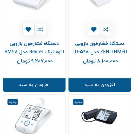
دستگاه فشارخون بازویی
دستگاه فشارخون بازویی
ZENITHMED مدل LD-598
اتوماتیک Beurer مدل BM28
8,100,000 تومان
9,207,000 تومان
قیمت
قیمت
افزودن به سبد
افزودن به سبد
جدید
جدید