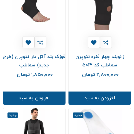
زانوبند چهار فنره نئوپرن
قوزک بند آتل دار نئوپرن (طرح
سماطب کد 5014
جدید) سماطب
2,800,000 تومان
1,850,000 تومان
قیمت
قیمت
افزودن به سبد
افزودن به سبد
جدید
جدید