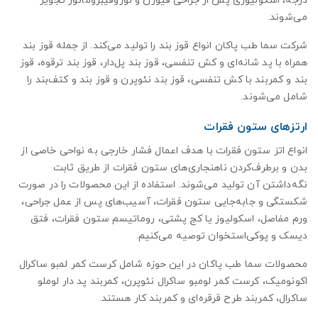
درجه، اسکولیوزی پس از جراحی فیوژن و نوروفیبروماتوز تجویز
می‌شوند.
شرکت سما طب پاکان انواع قوز بند را تولید می‌کند. از جمله قوز بند
همراه با پد شانه‌ای و کش تنفسی، قوز بند پل‌دار، قوز بند ترقوه، قوز
بند و کمربند با کش تنفسی، قوز بند نئوپرن و قوز بند و کتف‌بند را
شامل می‌شوند.
ارتزهای ستون فقرات
انواع اتز ستون فقرات با هدف اعمال فشار خارجی به نواحی خاصی از
بدن و برطرف‌کردن ناهنجاری‌های ستون فقرات از طریق ثابت
نگه‌داشتن آن تولید می‌شوند. استفاده از این محصولات را در صورت
شکستگی و جابه‌جایی ستون فقرات، آسیب‌های پس از عمل جراحی،
ورم مفاصل، اسکولیوز یا کج پشتی، روماتیسم ستون فقرات، فتق
دیسک و پوکی‌استخوان توصیه می‌کنیم.
محصولات سما طب پاکان در این حوزه شامل کرست کمر لمبو ساکرال
اکونومیک، کرست کمر لومبو ساکرال نئوپرن، کمربند پد دار لوملو
ساکرال، کمربند طرح قرقره‌ای و کمربند کار هستند.