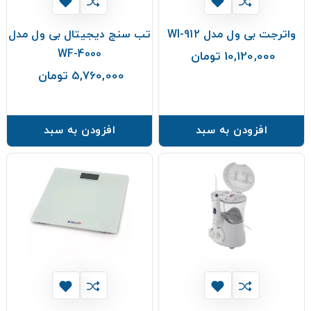
واترجت بی ول مدل WI-912
تب سنج دیجیتال بی ول مدل
WF-4000
10,120,000 تومان
قیمت
5,760,000 تومان
قیمت
افزودن به سبد
افزودن به سبد