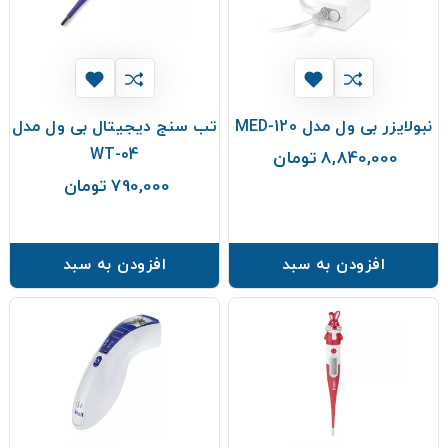
نبولایزر بی ول مدل MED-120
تب سنج دیجیتال بی ول مدل
WT-04
8,840,000 تومان
قیمت
790,000 تومان
قیمت
افزودن به سبد
افزودن به سبد