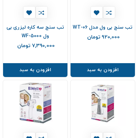
تب سنج بی ول مدل WT-06
تب سنج سه کاره لیزری بی
ول WF-5000
920,000 تومان
قیمت
7,390,000 تومان
قیمت
افزودن به سبد
افزودن به سبد