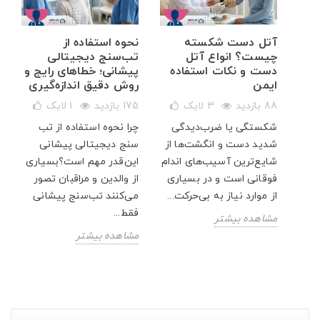
خم
آتل دست شکسته
نحوه استفاده از
ه
چیست؟ انواع آتل
تب‌سنج دیجیتالی
دست و نکات استفاده
پیشانی؛ خطاهای رایج و
ایمن
روش دقیق اندازه‌گیری
88 بازدید
3
لایک
175 بازدید
1
لایک
شکستگی یا ضرب‌دیدگی
چرا نحوه استفاده از تب
ار
شدید دست و انگشت‌ها از
سنج دیجیتالی پیشانی
پت
شایع‌ترین آسیب‌های اندام
این‌قدر مهم است؟بسیاری
فوقانی است و در بسیاری
از والدین و مراقبان تصور
از موارد نیاز به بی‌حرکت...
می‌کنند تب‌سنج پیشانی
فقط...
مشاهده بیشتر
مشاهده بیشتر