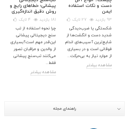
دست و نکات استفاده
پیشانی؛ خطاهای رایج و
ایمن
روش دقیق اندازه‌گیری
ک
93 بازدید
27
لایک
181 بازدید
4
لایک
شکستگی یا ضرب‌دیدگی
چرا نحوه استفاده از تب
ار
شدید دست و انگشت‌ها از
سنج دیجیتالی پیشانی
پت
شایع‌ترین آسیب‌های اندام
این‌قدر مهم است؟بسیاری
فوقانی است و در بسیاری
از والدین و مراقبان تصور
از موارد نیاز به بی‌حرکت...
می‌کنند تب‌سنج پیشانی
فقط...
مشاهده بیشتر
مشاهده بیشتر
راهنمای مجله