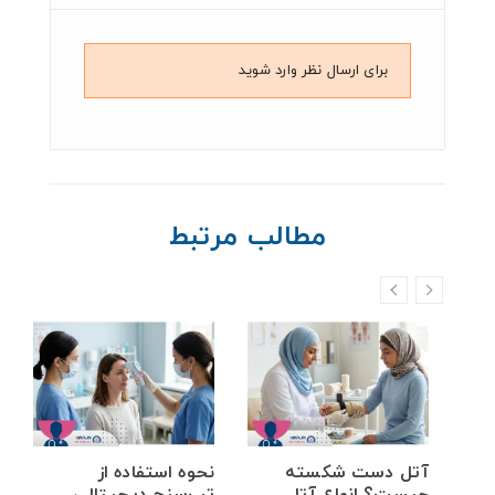
برای ارسال نظر وارد شوید
مطالب مرتبط
خم
آتل دست شکسته
نحوه استفاده از
ه
چیست؟ انواع آتل
تب‌سنج دیجیتالی